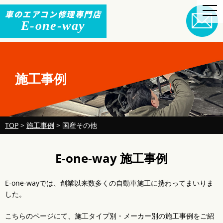
togg
車のエアコン修理専門店
navi
E-one-way
施工事例
TOP
>
施工事例
>
国産その他
E-one-way 施工事例
E-one-wayでは、創業以来数多くの自動車施工に携わってまいりま
した。
こちらのページにて、施工タイプ別・メーカー別の施工事例をご紹