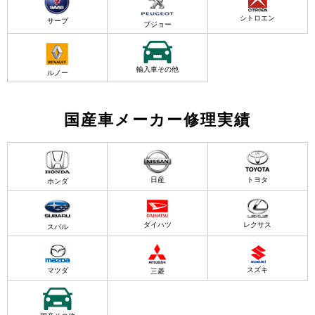
シトロエン
サーブ
プジョー
輸入車その他
ルノー
国産車メーカー修理実績
日産
トヨタ
ホンダ
ダイハツ
レクサス
スバル
スズキ
マツダ
三菱