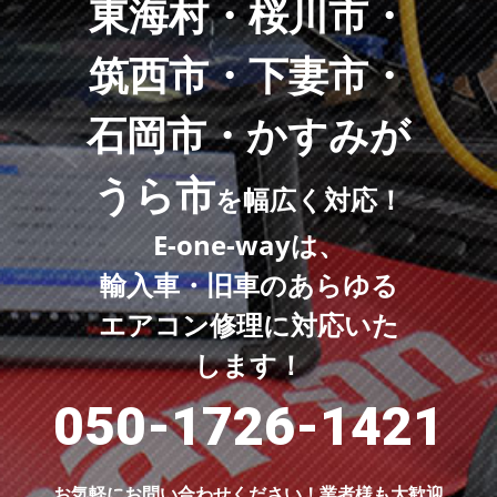
東海村・桜川市・
筑西市・下妻市・
石岡市・かすみが
うら市
を幅広く対応！
E-one-wayは、
輸入車・旧車のあらゆる
エアコン修理に対応いた
します！
050-1726-1421
お気軽にお問い合わせください！
業者様も大歓迎