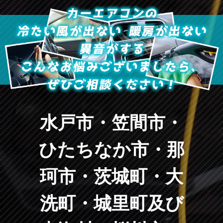
水戸市・笠間市・
ひたちなか市・那
珂市・茨城町・大
洗町・城里町及び