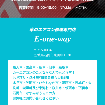
営業時間 9:00~18:00 定休日 不定休
車のエアコン修理専門店
E-one-way
〒315-0034
茨城県石岡市東田中1528
輸入車・国産車・新車・旧車・絶版車
カーエアコンのことならなんでもどうぞ！
お見積り・点検無料!!業者様も大歓迎!!
水戸市・笠間市・ひたちなか市・那珂市・茨城町・大
洗町・城里町及び東海村・桜川市・筑西市・下妻市・
石岡市・かすみがうら市の方
お気軽にお問い合わせください