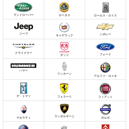
ランドローバー
ロータス
ロールス・ロイス
ジープ
シボレー
キャデラック
クライスラー
フォード
ダッジ
ハマー
リンカーン
アルファ・ロメオ
デ・トマソ
フェラーリ
フィアット
ランボルギーニ
マセラティ
ボルボ